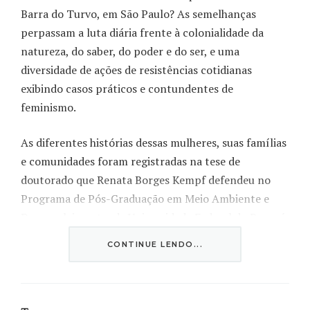
Barra do Turvo, em São Paulo? As semelhanças
perpassam a luta diária frente à colonialidade da
natureza, do saber, do poder e do ser, e uma
diversidade de ações de resistências cotidianas
exibindo casos práticos e contundentes de
feminismo.
As diferentes histórias dessas mulheres, suas famílias
e comunidades foram registradas na tese de
doutorado que Renata Borges Kempf defendeu no
Programa de Pós-Graduação em Meio Ambiente e
Desenvolvimento, da Universidade Federal do Paraná
(UFPR). A pesquisa da economista, mestra em
CONTINUE LENDO...
Desenvolvimento Regional e, agora, doutora, foi uma
das contempladas no Prêmio Capes de Tese 2023,
iniciativa da Coordenação de Aperfeiçoamento de