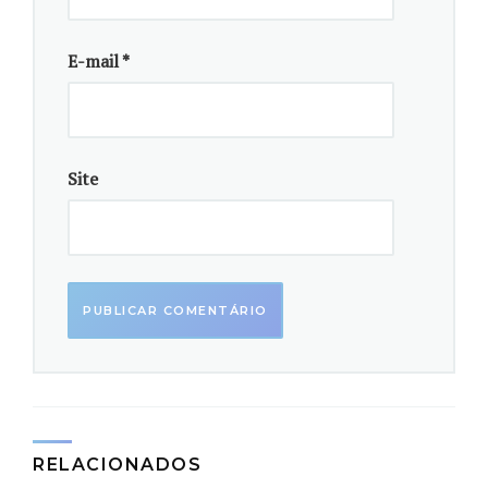
E-mail
*
Site
Dona Maria Aparecida, de 61 anos, torrando farinha de
biju. A produção da farinha de biju utilizando sementes
crioulas é um dos casos de valorização da tradição e do
conhecimento antigo no Quilombo Ribeirão Grande /
Terra Seca. Fotos: Renata Kempf / Acervo
RELACIONADOS
Ela ressalta que os três contextos estudados são