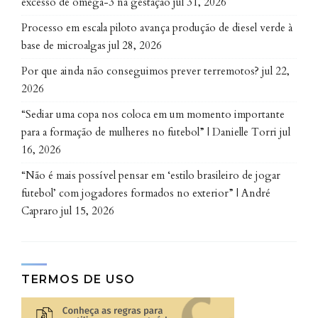
excesso de ômega-3 na gestação
jul 31, 2026
sistema que pressiona por seu desaparecimento. Em
contraponto, na Irlanda, as organizações coletivas
Processo em escala piloto avança produção de diesel verde à
não são tão expressivas e predomina uma percepção
base de microalgas
jul 28, 2026
generalizada de que as mulheres não fazem parte do
Por que ainda não conseguimos prever terremotos?
jul 22,
universo agrário do país”, sinaliza a pesquisadora.
2026
“Sediar uma copa nos coloca em um momento importante
Guardiãs da natureza
para a formação de mulheres no futebol” | Danielle Torri
jul
16, 2026
Com seus quintais diversificados e tendo o cuidado
ambiental como princípio, as mulheres camponesas e
“Não é mais possível pensar em ‘estilo brasileiro de jogar
quilombolas se mostram guardiãs das sementes e da
futebol’ com jogadores formados no exterior” | André
diversidade no meio rural em suas relações de afeto e
Capraro
jul 15, 2026
cuidado, assim como nas relações econômicas. Em
suas práticas cotidianas, elas defendem a natureza e
a soberania alimentar.
TERMOS DE USO