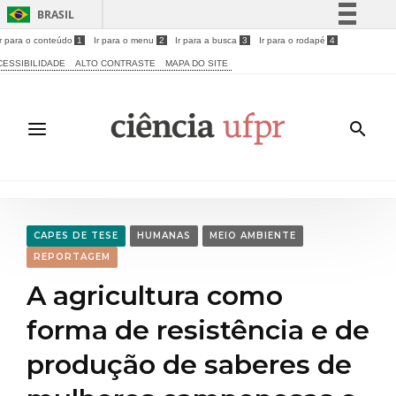
BRASIL
Ir para o conteúdo
1
Ir para o menu
2
Ir para a busca
3
Ir para o rodapé
4
Simplifique!
CESSIBILIDADE
ALTO CONTRASTE
MAPA DO SITE
Comunica BR
Participe
Acesso à informação
Legislação
Canais
CAPES DE TESE
HUMANAS
MEIO AMBIENTE
REPORTAGEM
A agricultura como
forma de resistência e de
produção de saberes de