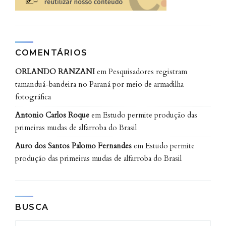
COMENTÁRIOS
ORLANDO RANZANI
em
Pesquisadores registram
tamanduá-bandeira no Paraná por meio de armadilha
fotográfica
“Agricultura é um modo de vida e a relação das
Antonio Carlos Roque
em
Estudo permite produção das
mulheres com suas roças e quintais vão muito além
primeiras mudas de alfarroba do Brasil
da construção capitalista a respeito do trabalho.
Auro dos Santos Palomo Fernandes
em
Estudo permite
‘Trabalho’, nesse contexto, é construção e
produção das primeiras mudas de alfarroba do Brasil
manutenção de vida”, define Renata que também
delineia a concepção de ‘natureza’, adotada em sua
pesquisa: “por natureza, refiro-me a todas as
atividades efetuadas de forma não destrutiva ao
BUSCA
ambiente, às relações de afeto e proximidade