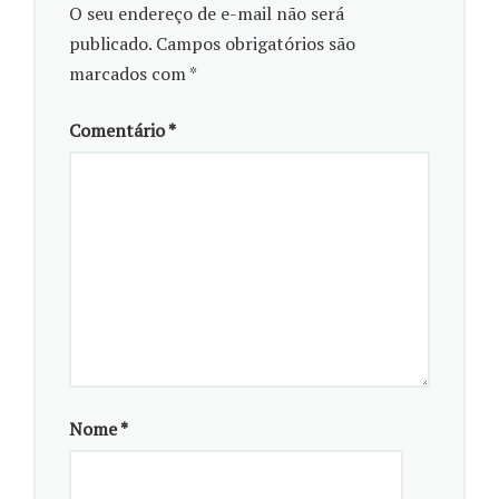
O seu endereço de e-mail não será
publicado.
Campos obrigatórios são
marcados com
*
Comentário
*
Slam do Muma, que tem a intenção de reunir autores e
leitores de poesia, é realizado toda terceira quarta-feira
do mês em frente ao Terminal do Portão
Fotos: Camila K. Alwes/Acervo Pessoal
Como performance artística, só
existem três fatores determinantes
para a execução do poetry slam: a
Nome
*
poesia ser autoral, a performance ser
de no máximo três minutos, e a