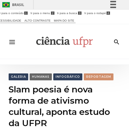
BRASIL
Ir para o conteúdo
1
Ir para o menu
2
Ir para a busca
3
Ir para o rodapé
4
Simplifique!
CESSIBILIDADE
ALTO CONTRASTE
MAPA DO SITE
Comunica BR
Participe
Acesso à informação
Legislação
Canais
GALERIA
HUMANAS
INFOGRÁFICO
REPORTAGEM
Slam poesia é nova
forma de ativismo
cultural, aponta estudo
da UFPR