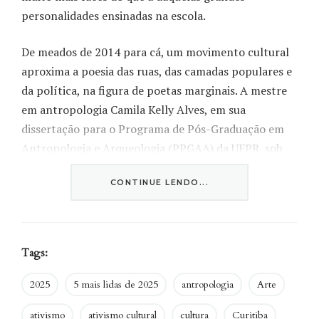
personalidades ensinadas na escola.
De meados de 2014 para cá, um movimento cultural
aproxima a poesia das ruas, das camadas populares e
da política, na figura de poetas marginais. A mestre
em antropologia Camila Kelly Alves, em sua
dissertação para o Programa de Pós-Graduação em
Antropologia e Arqueologia (PPGAA) da UFPR, sob
orientação do professor Miguel Carid, destrincha o
CONTINUE LENDO...
slam poesia curitibano, corrente de declamação
poética nascida nos anos 1980 nos Estados Unidos e
efervescente no cenário brasileiro.
Tags:
Segundo a pesquisa, o slam poesia, ou slam poetry,
afasta a poesia do “ideal acadêmico”; daquela poesia
2025
5 mais lidas de 2025
antropologia
Arte
restrita aos intelectuais e aos estudiosos de
ativismo
ativismo cultural
cultura
Curitiba