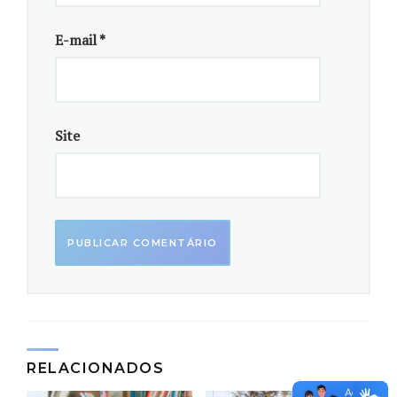
ausência de recursos cênicos, como
instrumentos musicais ou objetos que
E-mail
*
ancoram a fala do declamador – o que
faz o slam é a palavra e a
expressividade do poeta.
Site
Como hipótese de sua dissertação, Alves propõe o
slam poesia uma nova forma de “ativismo cultural”,
ao concretizar a manifestação da narrativa periférica
e gerar a mobilização dos ouvintes. Mobilização essa
motivada pela identificação direta por parte dos
jovens do subúrbio curitibano ou da região
metropolitana, que chegam à região central da
cidade, presenciam as performances e são inspirados
a contarem as suas próprias vivências.
RELACIONADOS
Esse é o caso da slammer campeã de Poesia Falada de