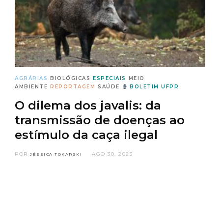
AGRÁRIAS
BIOLÓGICAS
ESPECIAIS
MEIO
AMBIENTE
REPORTAGEM
SAÚDE
BOLETIM UFPR
O dilema dos javalis: da
transmissão de doenças ao
estímulo da caça ilegal
POR
AGO 30, 2023
JÉSSICA TOKARSKI