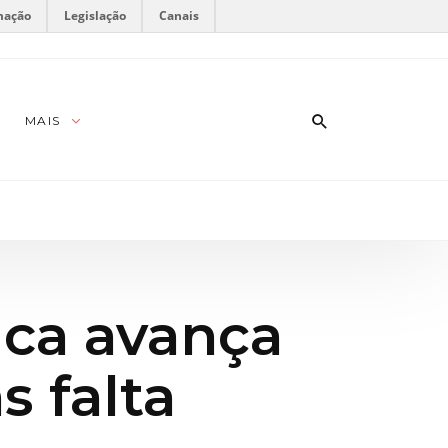
mação
Legislação
Canais
MAIS
ica avança
s falta