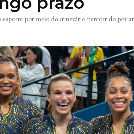
ngo prazo
o esporte por meio do itinerário percorrido por 