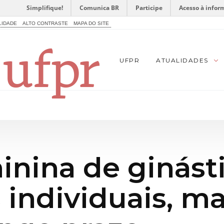
Simplifique!
Comunica BR
Participe
Acesso à infor
LIDADE
ALTO CONTRASTE
MAPA DO SITE
UFPR
ATUALIDADES
inina de ginást
 individuais, ma