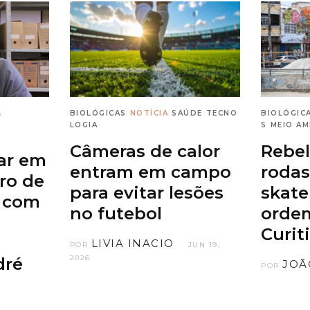
A
BIOLÓGICAS
NOTÍCIA
SAÚDE
TECNO
BIOLÓGIC
LOGIA
S
MEIO AM
Câmeras de calor
Rebel
ar em
entram em campo
rodas
iro de
para evitar lesões
skate
’ com
no futebol
orde
Curit
LIVIA INACIO
POR
JUN 19,
2026
dré
JOÃ
POR