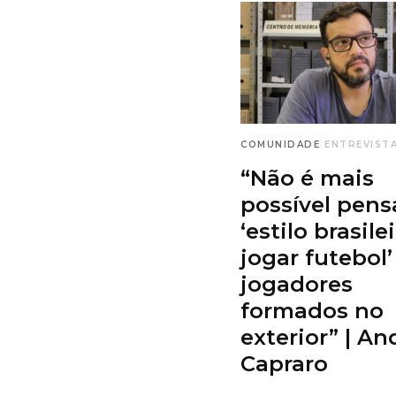
COMUNIDADE
ENTREVIST
“Não é mais
possível pens
‘estilo brasile
jogar futebol
jogadores
formados no
exterior” | An
Capraro