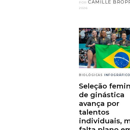
CAMILLE BROP
POR
2026
BIOLÓGICAS
INFOGRÁFIC
Seleção femi
de ginástica
avança por
talentos
individuais, 
falta plano e