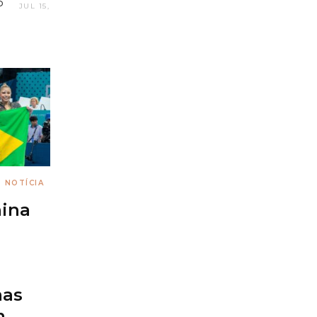
P
JUL 15,
O
NOTÍCIA
nina
mas
m