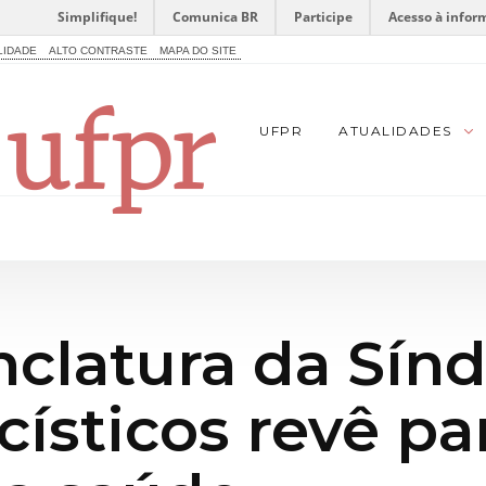
Simplifique!
Comunica BR
Participe
Acesso à infor
LIDADE
ALTO CONTRASTE
MAPA DO SITE
UFPR
ATUALIDADES
clatura da Sín
icísticos revê p