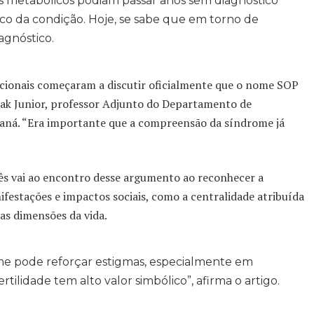
s metabólicos podiam passar anos sem diagnóstico
ico da condição. Hoje, se sabe que em torno de
gnóstico.
acionais começaram a discutir oficialmente que o nome SOP
ulak Junior, professor Adjunto do Departamento de
raná. “Era importante que a compreensão da síndrome já
s vai ao encontro desse argumento ao reconhecer a
festações e impactos sociais, como a centralidade atribuída
as dimensões da vida.
me pode reforçar estigmas, especialmente em
rtilidade tem alto valor simbólico”, afirma o artigo.