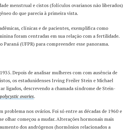
ade menstrual e cistos (folículos ovarianos não liberados)
neo do que parecia à primeira vista.
dêmicas, clínicas e de pacientes, exemplifica como
minina foram centradas em sua relação com a fertilidade.
 do Paraná (UFPR) para compreender esse panorama.
 1935. Depois de analisar mulheres com com ausência de
tos, os estadunidenses Irving Freiler Stein e Michael
tar ligados, descrevendo a chamada síndrome de Stein-
olycystic ovaries
.
 problema nos ovários. Foi só entre as décadas de 1960 e
sse olhar começou a mudar. Alterações hormonais mais
 aumento dos andrógenos (hormônios relacionados a