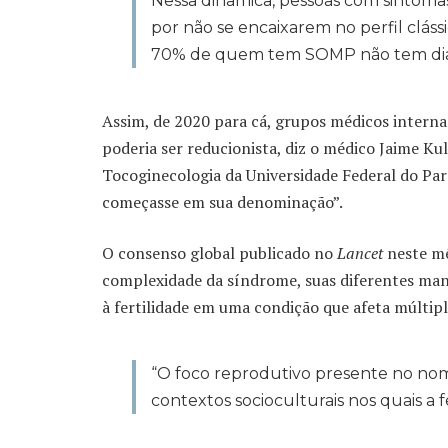
Nessa dinâmica, pessoas com sintoma
por não se encaixarem no perfil cláss
70% de quem tem SOMP não tem dia
Assim, de 2020 para cá, grupos médicos intern
poderia ser reducionista, diz o médico Jaime K
Tocoginecologia da Universidade Federal do Pa
começasse em sua denominação”.
O consenso global publicado no
Lancet
neste mê
complexidade da síndrome, suas diferentes mani
à fertilidade em uma condição que afeta múltipl
“O foco reprodutivo presente no no
contextos socioculturais nos quais a fe