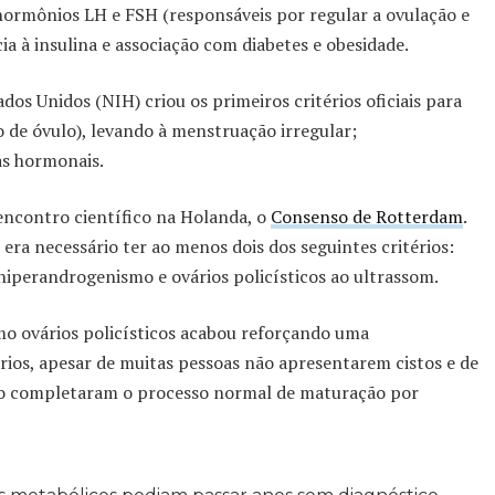
 hormônios LH e FSH (responsáveis por regular a ovulação e
ia à insulina e associação com diabetes e obesidade.
os Unidos (NIH) criou os primeiros critérios oficiais para
 de óvulo), levando à menstruação irregular;
as hormonais.
ncontro científico na Holanda, o
Consenso de Rotterdam
.
 era necessário ter ao menos dois dos seguintes critérios:
hiperandrogenismo e ovários policísticos ao ultrassom.
rmo ovários policísticos acabou reforçando uma
ios, apesar de muitas pessoas não apresentarem cistos e de
 não completaram o processo normal de maturação por