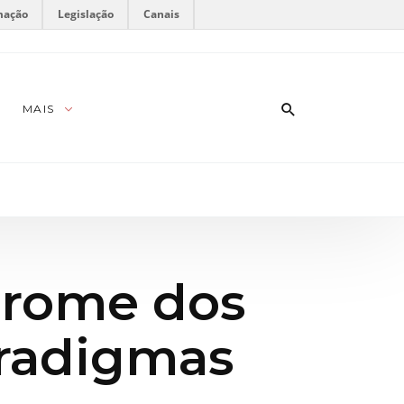
mação
Legislação
Canais
MAIS
drome dos
aradigmas