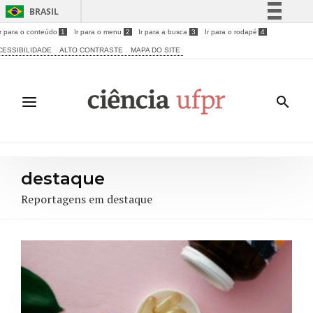
BRASIL
Ir para o conteúdo
1
Ir para o menu
2
Ir para a busca
3
Ir para o rodapé
4
Simplifique!
CESSIBILIDADE
ALTO CONTRASTE
MAPA DO SITE
Comunica BR
Participe
Acesso à informação
Legislação
Canais
destaque
Reportagens em destaque