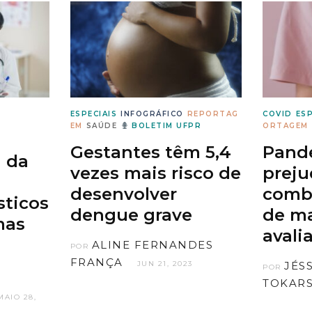
ESPECIAIS
INFOGRÁFICO
REPORTAG
COVID
ESP
EM
SAÚDE
BOLETIM UFPR
ORTAGEM
Gestantes têm 5,4
Pand
 da
vezes mais risco de
preju
desenvolver
comb
sticos
dengue grave
de ma
mas
avali
ALINE FERNANDES
POR
FRANÇA
JUN 21, 2023
JÉS
POR
TOKARS
MAIO 28,