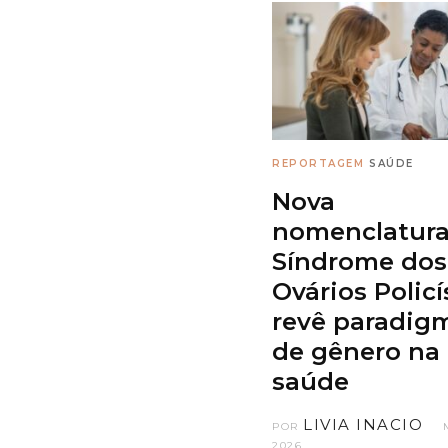
REPORTAGEM
SAÚDE
Nova
nomenclatura
Síndrome dos
Ovários Policí
revê paradig
de gênero na
saúde
LIVIA INACIO
POR
2026