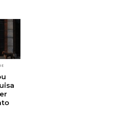
DE
ou
uisa
er
to