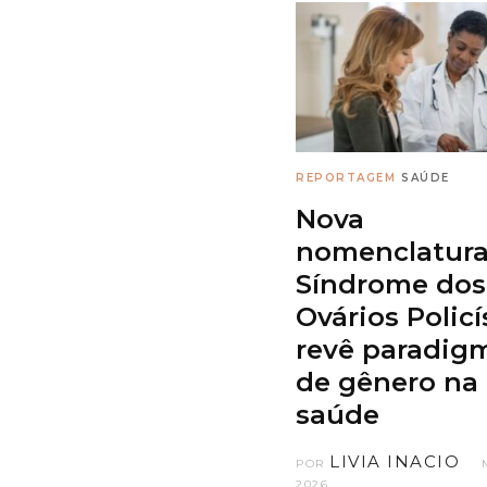
REPORTAGEM
SAÚDE
Nova
nomenclatura
Síndrome dos
Ovários Policí
revê paradig
de gênero na
saúde
LIVIA INACIO
POR
2026