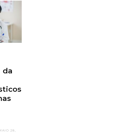
 da
sticos
mas
MAIO 28,