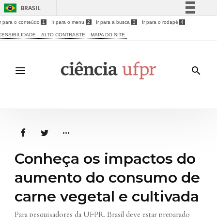
BRASIL
Ir para o conteúdo
1
Ir para o menu
2
Ir para a busca
3
Ir para o rodapé
4
Simplifique!
CESSIBILIDADE
ALTO CONTRASTE
MAPA DO SITE
Comunica BR
Participe
Acesso à informação
Legislação
Canais
Conheça os impactos do
aumento do consumo de
carne vegetal e cultivada
Para pesquisadores da UFPR, Brasil deve estar preparado