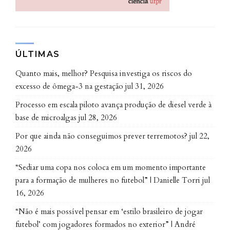
as carnes vegetais estão nos supermercados há algum
tempo, enquanto as carnes cultivadas ainda estão em
fase de pesquisa e desenvolvimento. Além disso, as
exportações podem ser afetadas e até o consumo
ÚLTIMAS
interno pode ser alterado a partir da importação de
Quanto mais, melhor? Pesquisa investiga os riscos do
produtos com base em proteínas alternativas. O
excesso de ômega-3 na gestação
jul 31, 2026
caminho sugerido pelos pesquisadores é investir e
apoiar os sistemas inovadores e sustentáveis de
Processo em escala piloto avança produção de diesel verde à
base de microalgas
jul 28, 2026
produção de alimentos.
Por que ainda não conseguimos prever terremotos?
jul 22,
As análises integram o pós-doutorado do docente
2026
Rodrigo Luiz Morais da Silva pelo Programa de Pós-
“Sediar uma copa nos coloca em um momento importante
graduação em Ciências Veterinárias em parceria com
para a formação de mulheres no futebol” | Danielle Torri
jul
a Escola de Administração, ambos da UFPR.
16, 2026
Supervisionado pela professora Carla Molento, do
“Não é mais possível pensar em ‘estilo brasileiro de jogar
Laboratório de Bem-estar Animal (LABEA), e pelo
futebol’ com jogadores formados no exterior” | André
professor Germano Glufke Reis, vinculado ao