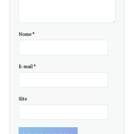
biorreator. Assim, estamos falando de
carne animal verdadeira, com
características coordenadas pelo DNA
do animal de origem, porque de fato
Nome
*
são exatamente as mesmas células
que crescem dentro do organismo do
animal”, explica a docente.
E-mail
*
O sistema de produção é considerado promissor, pois
permite produzir carne verdadeira de uma maneira
customizada. É possível pré-determinar inclusive a
quantidade de gordura. “Podemos até produzir a
Site
carne animal com gordura vegetal, para
consumidores preocupados com a ingestão de
colesterol. São tecnologias que abrem um novo
horizonte para a produção de alimentos de origem