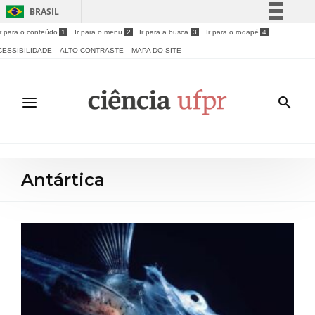
BRASIL
Ir para o conteúdo
1
Ir para o menu
2
Ir para a busca
3
Ir para o rodapé
4
Simplifique!
CESSIBILIDADE
ALTO CONTRASTE
MAPA DO SITE
Comunica BR
Participe
Acesso à informação
Legislação
Canais
Antártica