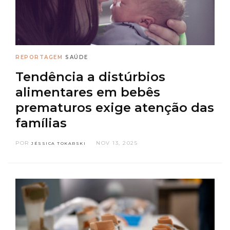
REPORTAGEM
SAÚDE
Tendência a distúrbios
alimentares em bebês
prematuros exige atenção das
famílias
POR
NOV 13, 2025
JÉSSICA TOKARSKI