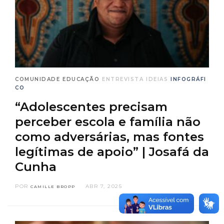
COMUNIDADE
EDUCAÇÃO
ENTREVISTA
IDEIAS
INFOGRÁFI
CO
“Adolescentes precisam
perceber escola e família não
como adversárias, mas fontes
legítimas de apoio” | Josafá da
Cunha
POR
ABR 7, 2025
CAMILLE BROPP