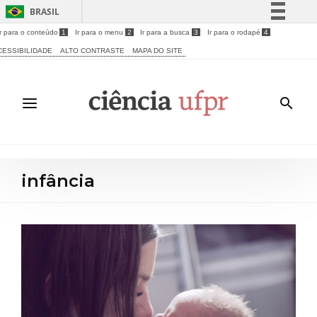
BRASIL
Ir para o conteúdo
1
Ir para o menu
2
Ir para a busca
3
Ir para o rodapé
4
Simplifique!
CESSIBILIDADE
ALTO CONTRASTE
MAPA DO SITE
Comunica BR
Participe
Acesso à informação
Legislação
Canais
infância