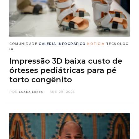
COMUNIDADE
GALERIA
INFOGRÁFICO
NOTÍCIA
TECNOLOG
IA
Impressão 3D baixa custo de
órteses pediátricas para pé
torto congênito
POR
ABR 29, 2025
LUANA LOPES