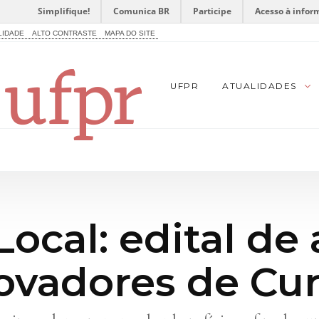
Simplifique!
Comunica BR
Participe
Acesso à infor
LIDADE
ALTO CONTRASTE
MAPA DO SITE
UFPR
ATUALIDADES
Local: edital de
ovadores de Cur