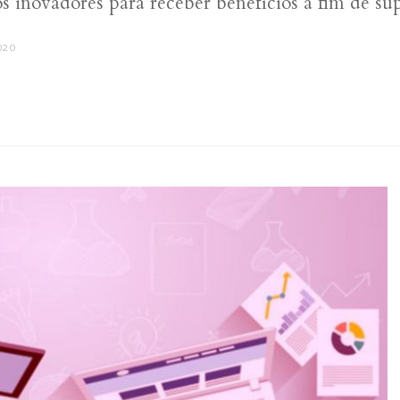
s inovadores para receber benefícios a fim de su
020