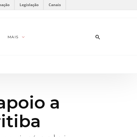
mação
Legislação
Canais
MAIS
 apoio a
itiba