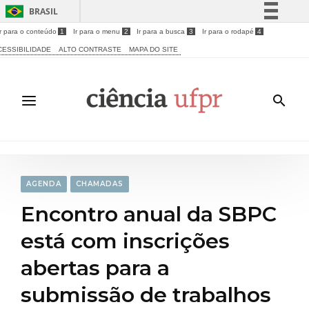
BRASIL
Ir para o conteúdo
1
Ir para o menu
2
Ir para a busca
3
Ir para o rodapé
4
Simplifique!
CESSIBILIDADE
ALTO CONTRASTE
MAPA DO SITE
Comunica BR
Participe
Acesso à informação
Legislação
Canais
AGENDA
CHAMADAS
Encontro anual da SBPC
está com inscrições
abertas para a
submissão de trabalhos