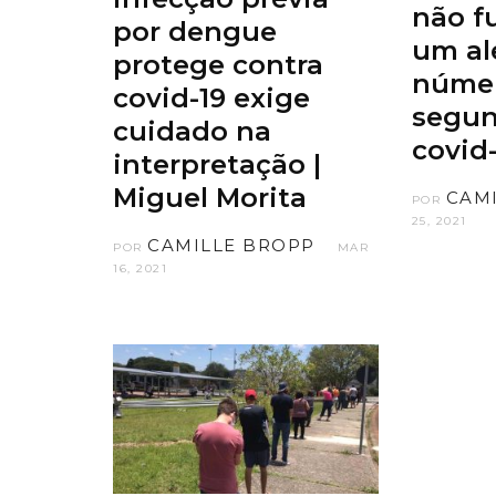
não f
por dengue
um al
protege contra
númer
covid-19 exige
segun
cuidado na
covid
interpretação |
Miguel Morita
CAM
POR
25, 2021
CAMILLE BROPP
POR
MAR
16, 2021