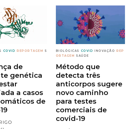
S
COVID
REPORTAGEM
S
BIOLÓGICAS
COVID
INOVAÇÃO
REP
ORTAGEM
SAÚDE
nça de
Método que
nte genética
detecta três
estar
anticorpos sugere
iada a casos
novo caminho
tomáticos de
para testes
-19
comerciais de
covid-19
RIGO