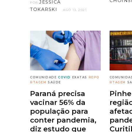
CHOINS
JÉSSICA
POR
TOKARSKI
AGO 13, 2021
COMUNIDADE
COVID
EXATAS
REPO
COMUNIDA
RTAGEM
SAÚDE
RTAGEM
S
Paraná precisa
Pinhe
vacinar 56% da
regiã
população para
afeta
conter pandemia,
pand
diz estudo que
Curiti