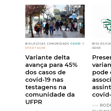
BIOLÓGICAS
COMUNIDADE
COVID
R
BIOLÓGICA
EPORTAGEM
AÚDE
Variante delta
Prese
avança para 45%
varia
dos casos de
pode 
covid-19 nas
assoc
testagens na
assin
comunidade da
covid
UFPR
ROD
POR