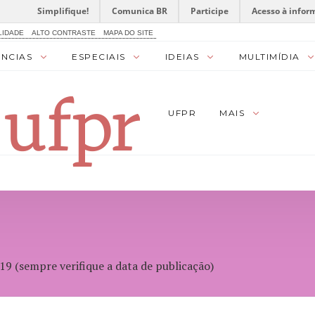
Simplifique!
Comunica BR
Participe
Acesso à infor
LIDADE
ALTO CONTRASTE
MAPA DO SITE
ÊNCIAS
ESPECIAIS
IDEIAS
MULTIMÍDIA
UFPR
MAIS
9 (sempre verifique a data de publicação)