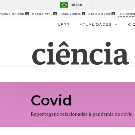
BRASIL
Ir para o conteúdo
1
Ir para o menu
2
Ir para a busca
3
Ir para o rodapé
4
ACESSIBI
UFPR
ATUALIDADES
CI
Covid
Reportagens relacionadas à pandemia de covid-1