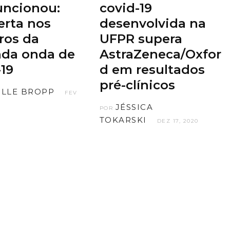
uncionou:
covid-19
erta nos
desenvolvida na
os da
UFPR supera
da onda de
AstraZeneca/Oxfor
-19
d em resultados
pré-clínicos
ILLE BROPP
FEV
JÉSSICA
POR
TOKARSKI
DEZ 17, 2020