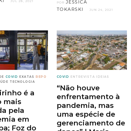
KI
JUL 28, 2021
JÉSSICA
POR
TOKARSKI
JUN 24, 2021
DE
COVID
EXATAS
REPO
COVID
ENTREVISTA
IDEIAS
AÚDE
TECNOLOGIA
“Não houve
irinho é a
enfrentamento à
o mais
pandemia, mas
da pela
uma espécie de
emia em
gerenciamento de
ba; Foz do