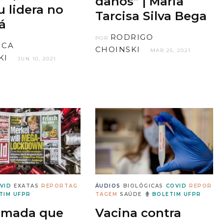
danos” | Maria
u lidera no
Tarcisa Silva Bega
á
RODRIGO
POR
ICA
CHOINSKI
MAR 25, 2021
KI
JUN 10, 2021
VID
EXATAS
REPORTAG
ÁUDIOS
BIOLÓGICAS
COVID
REPOR
TIM UFPR
TAGEM
SAÚDE
BOLETIM UFPR
omada que
Vacina contra