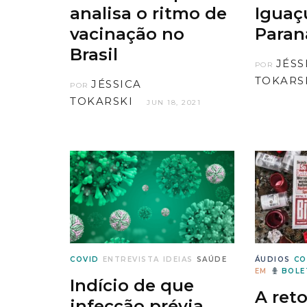
analisa o ritmo de
Iguaç
vacinação no
Paran
Brasil
JÉSS
POR
TOKARS
JÉSSICA
POR
TOKARSKI
JUN 18, 2021
COVID
ENTREVISTA
IDEIAS
SAÚDE
ÁUDIOS
CO
EM
BOLE
Indício de que
A ret
infecção prévia