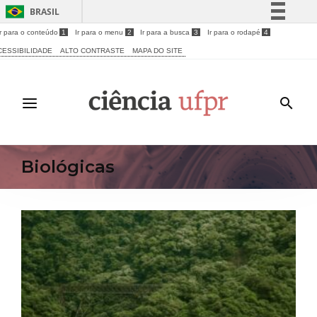
BRASIL
Ir para o conteúdo
1
Ir para o menu
2
Ir para a busca
3
Ir para o rodapé
4
Simplifique!
CESSIBILIDADE
ALTO CONTRASTE
MAPA DO SITE
Comunica BR
Participe
Acesso à informação
Legislação
Canais
Biológicas