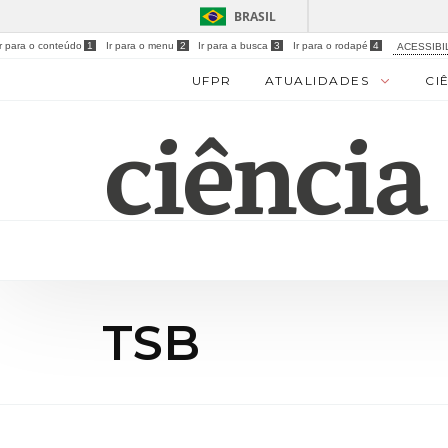
BRASIL
Ir para o conteúdo
1
Ir para o menu
2
Ir para a busca
3
Ir para o rodapé
4
ACESSIBI
UFPR
ATUALIDADES
CI
TSB