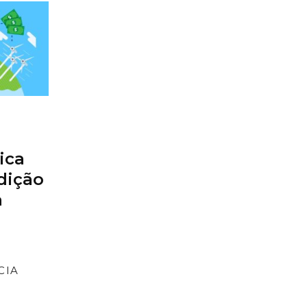
ica
edição
a
CIA