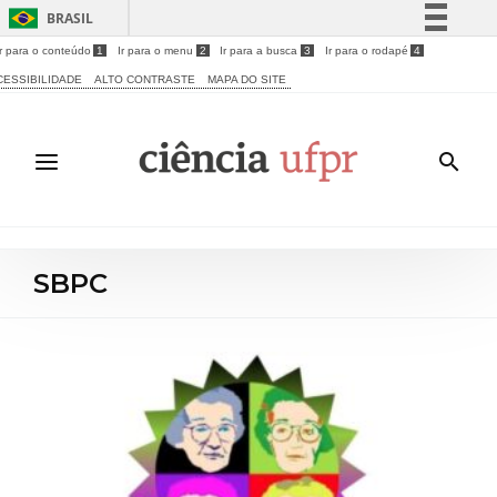
BRASIL
Ir para o conteúdo
1
Ir para o menu
2
Ir para a busca
3
Ir para o rodapé
4
Simplifique!
CESSIBILIDADE
ALTO CONTRASTE
MAPA DO SITE
Comunica BR
Participe
Acesso à informação
Legislação
Canais
SBPC