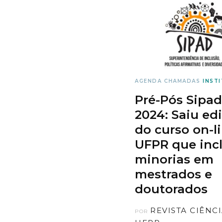
AGENDA
CHAMADAS
INST
Pré-Pós Sipad
2024: Saiu edi
do curso on-l
UFPR que incl
minorias em
mestrados e
doutorados
REVISTA CIÊNC
POR