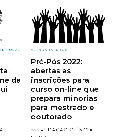
ITUCIONAL
AGENDA
EVENTOS
Pré-Pós 2022:
tal
abertas as
ine da
inscrições para
ui
curso on-line que
prepara minorias
para mestrado e
doutorado
IA
REDAÇÃO CIÊNCIA
POR