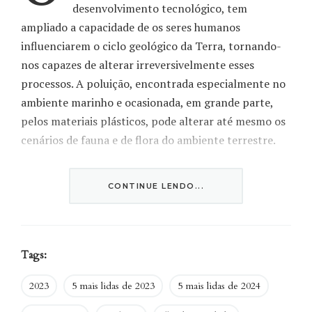
desenvolvimento tecnológico, tem
ampliado a capacidade de os seres humanos
influenciarem o ciclo geológico da Terra, tornando-
nos capazes de alterar irreversivelmente esses
processos. A poluição, encontrada especialmente no
ambiente marinho e ocasionada, em grande parte,
pelos materiais plásticos, pode alterar até mesmo os
cenários de fauna e de flora do ambiente terrestre.
É o que sugere
um artigo publicado por cientistas da
CONTINUE LENDO...
Universidade Federal do Paraná (UFPR) e de outras
instituições brasileiras no periódico Marine Pollution
Bulletin, da plataforma ScienceDirect (Elsevier)
. Os
autores encontraram novos dados que comprovam
Tags:
que o homem está atuando como agente geológico e
2023
5 mais lidas de 2023
5 mais lidas de 2024
ocasionando a geração de novas rochas, a partir da
poluição marinha.