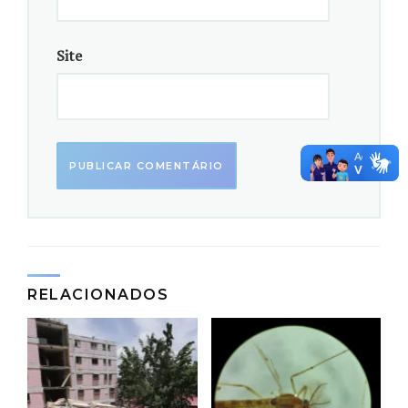
GALERIA
|
Veja imagens da Ilha no Atlântico Sul
Site
RELACIONADOS
As rochas plásticas foram encontradas no Parcel das
Tartarugas, localizado na Ilha da Trindade. Foto: Fernanda
Avelar Santos
Os plastiglomerados, análogos às rochas
sedimentares, foram relatados pela primeira vez no