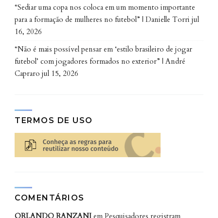
“Sediar uma copa nos coloca em um momento importante
mestranda em Geologia na UFPR, o atual
para a formação de mulheres no futebol” | Danielle Torri
jul
comportamento das pessoas em relação à poluição
16, 2026
marinha está provocando uma mudança de
“Não é mais possível pensar em ‘estilo brasileiro de jogar
paradigma da Geologia clássica, que possui uma
futebol’ com jogadores formados no exterior” | André
perspectiva pré-antropocênica, ou seja, que entende
Capraro
jul 15, 2026
os processos antigos da história da Terra a partir de
uma concepção baseada no período anterior à
interferência significativa do ser humano nos
processos naturais.
TERMOS DE USO
“As ocorrências mostram que o
impacto humano, assim como os seus
resíduos, estão tão presentes no meio
ambiente que começaram a
COMENTÁRIOS
influenciar processos antes
considerados essencialmente naturais,
ORLANDO RANZANI
em
Pesquisadores registram