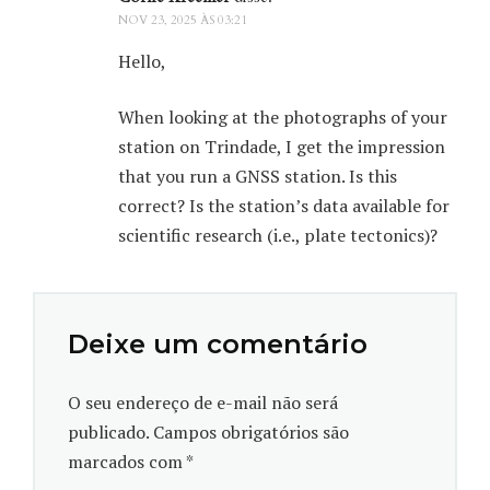
NOV 23, 2025 ÀS 03:21
Hello,
O estudo relata a ocorrência de rochas idênticas às
naturais mas compostas por plástico no Parcel das
When looking at the photographs of your
Tartarugas, região da Ilha da Trindade – ilha
station on Trindade, I get the impression
vulcânica localizada a 1.140 quilômetros de Vitória
that you run a GNSS station. Is this
(Espírito Santo) e administrada pela Marinha do
correct? Is the station’s data available for
Brasil. O local é uma importante reserva marinha do
scientific research (i.e., plate tectonics)?
Atlântico Sul e uma Unidade de Monumento Natural
Brasileiro. As rochas constituídas por plástico foram
identificadas próximo à maior região de ninhos da
tartaruga-verde (
Chelonia mydas
) e de recifes de
Deixe um comentário
corais marinhos do Brasil.
O seu endereço de e-mail não será
Pertencente à chamada Amazônia Azul – área com
publicado.
Campos obrigatórios são
riquezas naturais e minerais abundantes que apenas
marcados com
*
o Brasil pode explorar economicamente –, a ilha é