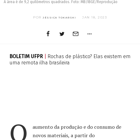
A área é de 9,2 quilômetros quadrados. Foto: MB/IBGE/Reprodução
POR
JAN 18, 2023
JÉSSICA TOKARSKI
BOLETIM UFPR
|
Rochas de plástico? Elas existem em
uma remota ilha brasileira
O
aumento da produção e do consumo de
novos materiais, a partir do