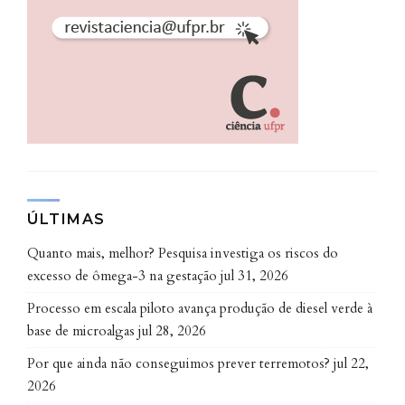
dois tipos diferentes de substratos – que estabelecem
a ligação entre o substrato geológico e as formas
plásticas.
Antropoceno: a era das
consequências promovidas pelos
homens no tempo geológico
A principal contribuição do artigo é o
ÚLTIMAS
reconhecimento de que os seres humanos estão se
Quanto mais, melhor? Pesquisa investiga os riscos do
comportando como agentes geológicos e
excesso de ômega-3 na gestação
jul 31, 2026
influenciando os depósitos sedimentares. Com base
nas intervenções humanas, os autores alertam que é
Processo em escala piloto avança produção de diesel verde à
necessário questionar o que é verdadeiramente
base de microalgas
jul 28, 2026
natural.
Por que ainda não conseguimos prever terremotos?
jul 22,
2026
Para a pesquisadora e coautora Giovana Diório,