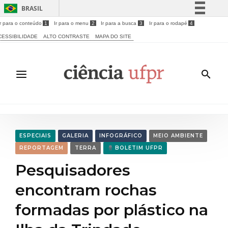
BRASIL
Ir para o conteúdo
1
Ir para o menu
2
Ir para a busca
3
Ir para o rodapé
4
Simplifique!
CESSIBILIDADE
ALTO CONTRASTE
MAPA DO SITE
Comunica BR
Participe
Acesso à informação
Legislação
Canais
ESPECIAIS
GALERIA
INFOGRÁFICO
MEIO AMBIENTE
REPORTAGEM
TERRA
BOLETIM UFPR
Pesquisadores
encontram rochas
formadas por plástico na