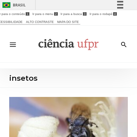
BRASIL
Ir para o conteúdo
1
Ir para o menu
2
Ir para a busca
3
Ir para o rodapé
4
Simplifique!
CESSIBILIDADE
ALTO CONTRASTE
MAPA DO SITE
Comunica BR
Participe
Acesso à informação
Legislação
Canais
insetos