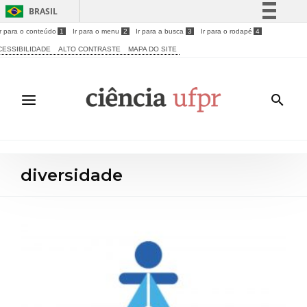
BRASIL
Ir para o conteúdo
1
Ir para o menu
2
Ir para a busca
3
Ir para o rodapé
4
Simplifique!
CESSIBILIDADE
ALTO CONTRASTE
MAPA DO SITE
Comunica BR
Participe
Acesso à informação
Legislação
Canais
diversidade