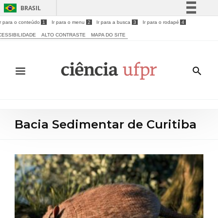
BRASIL
Ir para o conteúdo
1
Ir para o menu
2
Ir para a busca
3
Ir para o rodapé
4
Simplifique!
CESSIBILIDADE
ALTO CONTRASTE
MAPA DO SITE
Comunica BR
Participe
Acesso à informação
Legislação
Canais
Bacia Sedimentar de Curitiba