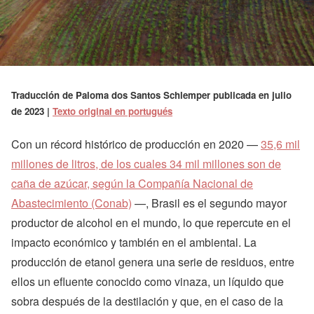
Traducción de
Paloma dos Santos Schlemper
publicada en
julio
de 2023
|
Texto original en portugués
Con un récord histórico de producción en 2020 —
35,6 mil
millones de litros, de los cuales 34 mil millones son de
caña de azúcar, según la Compañía Nacional de
Abastecimiento (Conab)
—, Brasil es el segundo mayor
productor de alcohol en el mundo, lo que repercute en el
impacto económico y también en el ambiental. La
producción de etanol genera una serie de residuos, entre
ellos un efluente conocido como vinaza, un líquido que
sobra después de la destilación y que, en el caso de la