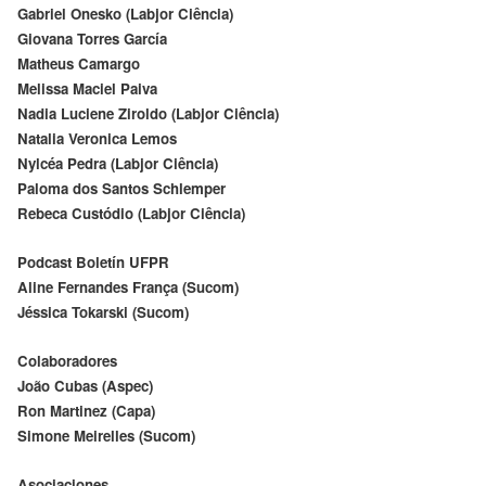
Gabriel Onesko (Labjor Ciência)
Giovana Torres García
Matheus Camargo
Melissa Maciel Paiva
Nadia Luciene Ziroldo (Labjor Ciência)
Natalia Veronica Lemos
Nylcéa Pedra (Labjor Ciência)
Paloma dos Santos Schlemper
Rebeca Custódio (Labjor Ciência)
Podcast Boletín UFPR
Aline Fernandes França (Sucom)
Jéssica Tokarski (Sucom)
Colaboradores
João Cubas (Aspec)
Ron Martinez (Capa)
Simone Meirelles (Sucom)
Asociaciones