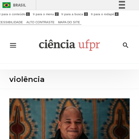
BRASIL
Ir para o conteúdo
1
Ir para o menu
2
Ir para a busca
3
Ir para o rodapé
4
Simplifique!
CESSIBILIDADE
ALTO CONTRASTE
MAPA DO SITE
Comunica BR
Participe
Acesso à informação
Legislação
Canais
violência