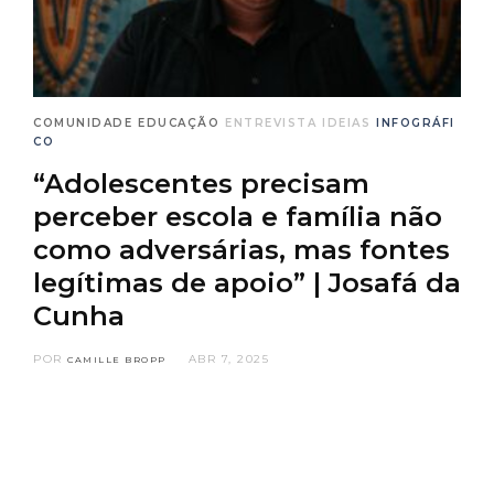
COMUNIDADE
EDUCAÇÃO
ENTREVISTA
IDEIAS
INFOGRÁFI
CO
“Adolescentes precisam
perceber escola e família não
como adversárias, mas fontes
legítimas de apoio” | Josafá da
Cunha
POR
ABR 7, 2025
CAMILLE BROPP