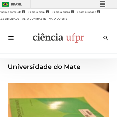
BRASIL
Ir para o conteúdo
1
Ir para o menu
2
Ir para a busca
3
Ir para o rodapé
4
Simplifique!
CESSIBILIDADE
ALTO CONTRASTE
MAPA DO SITE
Comunica BR
Participe
Acesso à informação
Legislação
Canais
Universidade do Mate