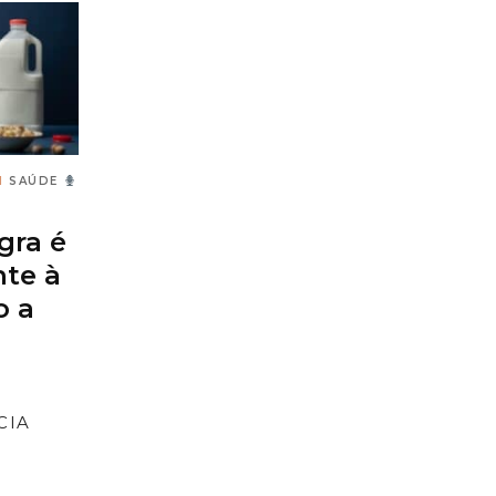
M
SAÚDE
gra é
nte à
o a
CIA