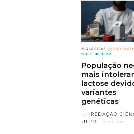
BIOLÓGICAS
REPORTAGE
BOLETIM UFPR
População ne
mais intolera
lactose devid
variantes
genéticas
REDAÇÃO CIÊN
POR
UFPR
DEZ 2, 2021