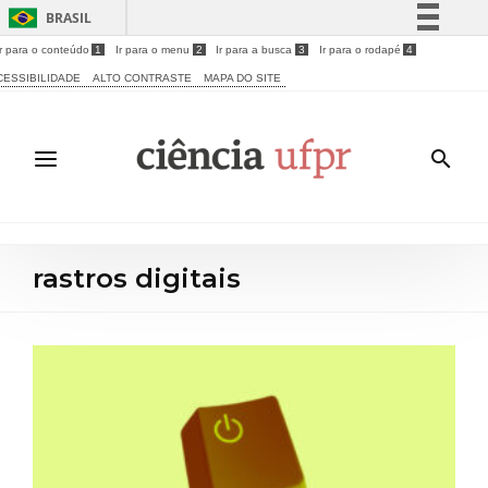
BRASIL
Ir para o conteúdo
1
Ir para o menu
2
Ir para a busca
3
Ir para o rodapé
4
Simplifique!
CESSIBILIDADE
ALTO CONTRASTE
MAPA DO SITE
Comunica BR
Participe
Acesso à informação
Legislação
Canais
rastros digitais