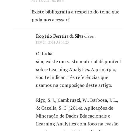
FEV 13, 2021 ÀS 16:46
Existe bibliografía a respeito do tema que
“
O volume e o fluxo de dados gerados pela
podamos acessar?
gestão das escolas, trabalho dos professores e
aprendizagem dos estudantes em ambientes
Rogério Ferreira da Silva
disse:
online é, hoje, uma das maiores fronteiras do
FEV 20, 2021 ÀS 16:23
campo da Computação como ciência
Oi Lídia,
aplicada”
sim, existe um vasto material disponível
sobre Learning Analytics. A princípio,
vou te indicar três referências que
Atualmente os algoritmos estão em absolutamente
usamos na composição deste artigo.
todo lugar, e eles assumem um papel cada vez mais
importante na nossa vida. Imagine, por exemplo, que
Rigo, S. J., Cambruzzi, W., Barbosa, J. L.,
você resolveu ir a uma sorveteria, e decidiu pesquisar
& Cazella, S. C. (2014). Aplicações de
no Google para encontrar algumas opções. Em
Mineração de Dados Educacionais e
situações como essa, quantas vezes você chegou a
Learning Analytics com foco na evasão
olhar a segunda ou a terceira página de resultados?