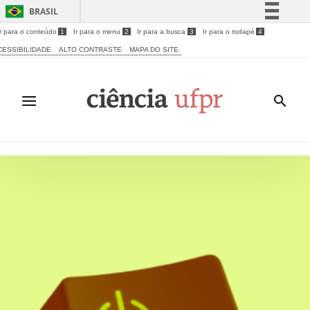
BRASIL
Ir para o conteúdo
1
Ir para o menu
2
Ir para a busca
3
Ir para o rodapé
4
Simplifique!
CESSIBILIDADE
ALTO CONTRASTE
MAPA DO SITE
Comunica BR
Participe
Acesso à informação
Legislação
Canais