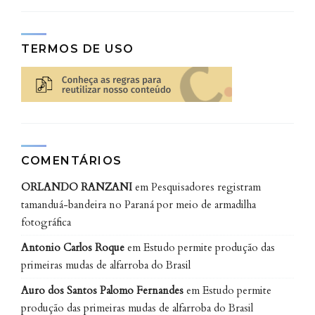
educacionais, de objetos de aprendizagem e também
auxiliam na transformação das informações obtidas
nas atividades em ações voltadas às áreas
TERMOS DE USO
pedagógicas.
As três lentes teóricas da learning
analytics
Em sua relação com a Pedagogia e a Psicologia da
COMENTÁRIOS
Educação, a área de
learning analytics
tem sido guiada
ORLANDO RANZANI
em
Pesquisadores registram
principalmente por três lentes teóricas: as de base
tamanduá-bandeira no Paraná por meio de armadilha
comportamentalista, as de orientação cognitivista e
fotográfica
as chamadas contextuais. Pesquisadores que
trabalham na fronteira Educação-Computação
Antonio Carlos Roque
em
Estudo permite produção das
costumam usar a palavra “lentes” para se referir às
primeiras mudas de alfarroba do Brasil
teorias usadas nas técnicas de
learning analytics
. Da
Auro dos Santos Palomo Fernandes
em
Estudo permite
mesma forma que um fotógrafo pode usar uma certa
produção das primeiras mudas de alfarroba do Brasil