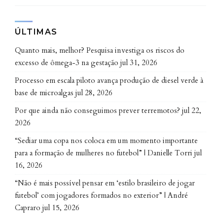
que elas ocorrem.
ÚLTIMAS
Apesar de ser uma área em que as técnicas
Quanto mais, melhor? Pesquisa investiga os riscos do
computacionais possuem um papel determinante, é
excesso de ômega-3 na gestação
jul 31, 2026
preciso ter em mente que
learning analytics
trata,
sobretudo, de educação. A concepção e aplicação da
Processo em escala piloto avança produção de diesel verde à
análise de dados educacionais não deve levar em
base de microalgas
jul 28, 2026
consideração apenas os interesses que as regem, mas,
Por que ainda não conseguimos prever terremotos?
jul 22,
e principalmente, as teorias pedagógicas que as
2026
fundamentam e legitimam. A conexão com tais
“Sediar uma copa nos coloca em um momento importante
teorias, além de possibilitar o entendimento dos
para a formação de mulheres no futebol” | Danielle Torri
jul
fenômenos de aprendizagem e contribuir com uma
16, 2026
melhor interpretação dos dados da educação,
“Não é mais possível pensar em ‘estilo brasileiro de jogar
possibilitam que os resultados da
learning analytics
futebol’ com jogadores formados no exterior” | André
sejam usados para sugerir os princípios que guiam a
Capraro
jul 15, 2026
criação ou aperfeiçoamento dos ambientes