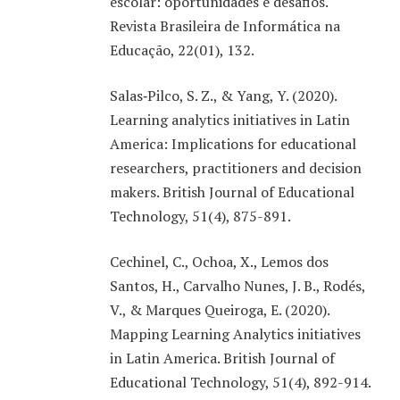
escolar: oportunidades e desafios.
Raramente, né? Você confere duas ou três opções,
Revista Brasileira de Informática na
olha as estrelinhas da avaliação e segue a vida. Em
Educação, 22(01), 132.
alguma medida, foi o algoritmo de buscas da empresa
que definiu o sorvete que você vai tomar.
Salas‐Pilco, S. Z., & Yang, Y. (2020).
Learning analytics initiatives in Latin
Mas esse conhecimento todo não se restringe a
America: Implications for educational
definir melhores caminhos até a sorveteria, ou
researchers, practitioners and decision
escolher a trilha sonora que vamos ouvir até lá.
makers. British Journal of Educational
Quando falamos de educação a distância, ensino
Technology, 51(4), 875-891.
remoto ou o uso de tecnologias na educação, a
ciência de dados e a inteligência artificial também
Cechinel, C., Ochoa, X., Lemos dos
estão presentes. O volume e o fluxo de dados gerados
Santos, H., Carvalho Nunes, J. B., Rodés,
pela gestão das escolas, trabalho dos professores e
V., & Marques Queiroga, E. (2020).
aprendizagem dos estudantes em ambientes online é,
Mapping Learning Analytics initiatives
hoje, uma das maiores fronteiras do campo da
in Latin America. British Journal of
Computação como ciência aplicada.
Educational Technology, 51(4), 892-914.