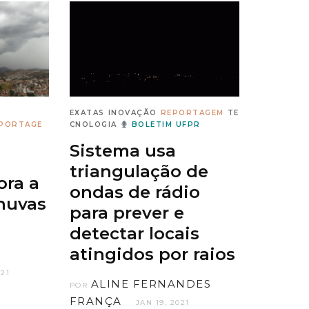
EXATAS
INOVAÇÃO
REPORTAGEM
TE
PORTAGE
CNOLOGIA
BOLETIM UFPR
Sistema usa
triangulação de
ra a
ondas de rádio
huvas
para prever e
detectar locais
atingidos por raios
021
ALINE FERNANDES
POR
FRANÇA
JAN 19, 2021