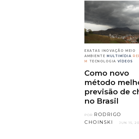
EXATAS
INOVAÇÃO
MEIO
AMBIENTE
MULTIMÍDIA
RE
M
TECNOLOGIA
VÍDEOS
Como novo
método melho
previsão de c
no Brasil
RODRIGO
POR
CHOINSKI
JUN 15, 2