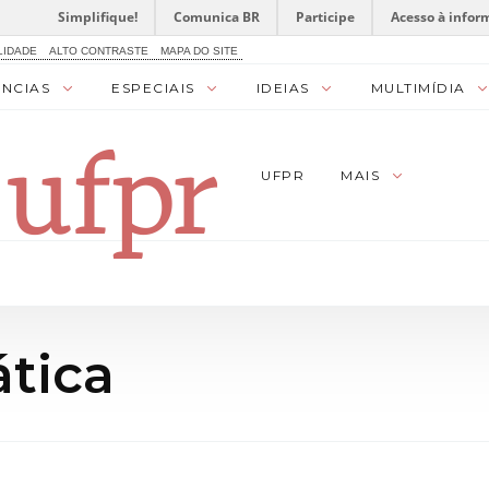
Simplifique!
Comunica BR
Participe
Acesso à infor
LIDADE
ALTO CONTRASTE
MAPA DO SITE
ÊNCIAS
ESPECIAIS
IDEIAS
MULTIMÍDIA
UFPR
MAIS
ática