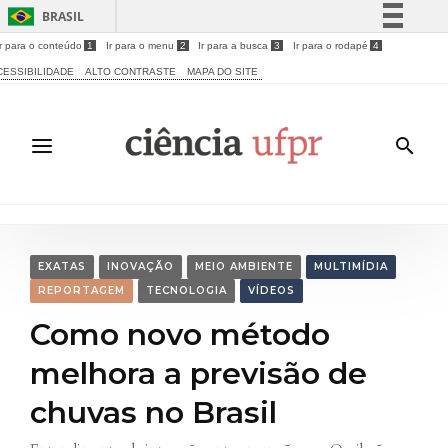
BRASIL
Ir para o conteúdo
1
Ir para o menu
2
Ir para a busca
3
Ir para o rodapé
4
Simplifique!
CESSIBILIDADE
ALTO CONTRASTE
MAPA DO SITE
Comunica BR
Participe
Acesso à informação
Legislação
Canais
EXATAS
INOVAÇÃO
MEIO AMBIENTE
MULTIMÍDIA
REPORTAGEM
TECNOLOGIA
VÍDEOS
Como novo método
melhora a previsão de
chuvas no Brasil