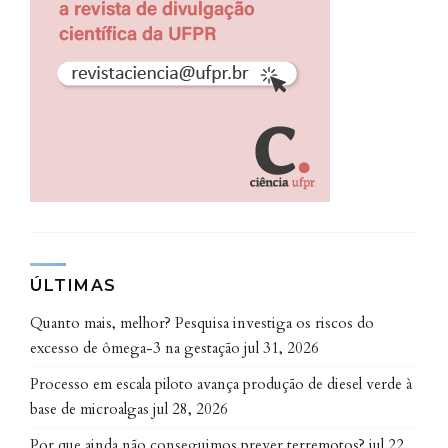
maior limitação decorre do componente caótico da
atmosfera.
“Edward Lorenz, pioneiro da teoria
matemática do caos, trabalhava em
Meteorologia e demonstrou, em 1965,
que a previsibilidade atmosférica
possui um limite teórico de duas
semanas”, salienta.
ÚLTIMAS
Já no caso da previsão climática a situação é outra,
Quanto mais, melhor? Pesquisa investiga os riscos do
pois deriva principalmente da previsibilidade de
excesso de ômega-3 na gestação
jul 31, 2026
outros fatores.
Processo em escala piloto avança produção de diesel verde à
base de microalgas
jul 28, 2026
“Condições de contorno, sobretudo da temperatura
da superfície do mar e da sua grande influência nas
Por que ainda não conseguimos prever terremotos?
jul 22,