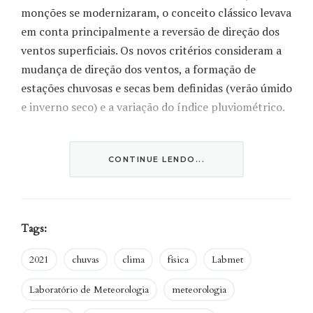
monções se modernizaram, o conceito clássico levava
em conta principalmente a reversão de direção dos
ventos superficiais. Os novos critérios consideram a
mudança de direção dos ventos, a formação de
estações chuvosas e secas bem definidas (verão úmido
e inverno seco) e a variação do índice pluviométrico.
O fenômeno pode ser assim identificado também na
América do Sul, atingindo praticamente todo o
CONTINUE LENDO...
território brasileiro.
Tags:
2021
chuvas
clima
física
Labmet
Laboratório de Meteorologia
meteorologia