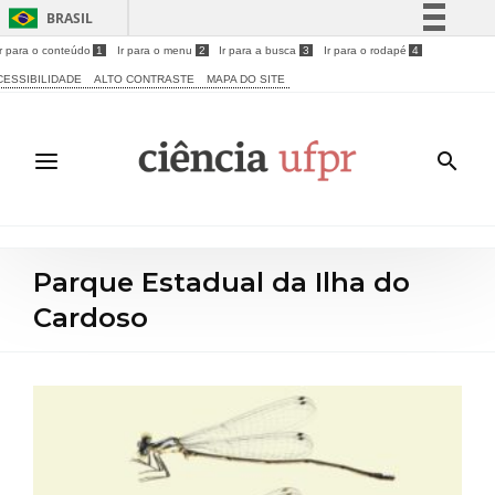
BRASIL
Ir para o conteúdo
1
Ir para o menu
2
Ir para a busca
3
Ir para o rodapé
4
Simplifique!
CESSIBILIDADE
ALTO CONTRASTE
MAPA DO SITE
Comunica BR
Participe
Acesso à informação
Legislação
Canais
Parque Estadual da Ilha do
Cardoso