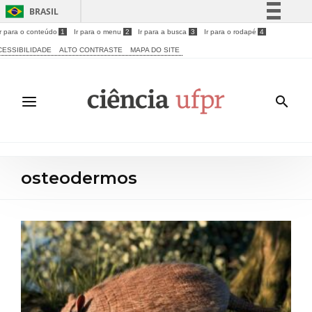
BRASIL
Ir para o conteúdo
1
Ir para o menu
2
Ir para a busca
3
Ir para o rodapé
4
Simplifique!
CESSIBILIDADE
ALTO CONTRASTE
MAPA DO SITE
Comunica BR
Participe
Acesso à informação
Legislação
Canais
osteodermos