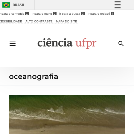
BRASIL
Ir para o conteúdo
1
Ir para o menu
2
Ir para a busca
3
Ir para o rodapé
4
Simplifique!
CESSIBILIDADE
ALTO CONTRASTE
MAPA DO SITE
Comunica BR
Participe
Acesso à informação
Legislação
Canais
oceanografia