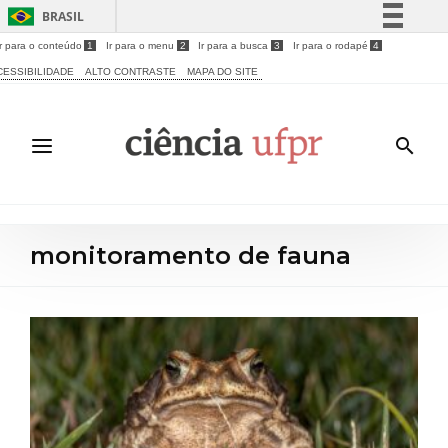
BRASIL
Ir para o conteúdo
1
Ir para o menu
2
Ir para a busca
3
Ir para o rodapé
4
Simplifique!
CESSIBILIDADE
ALTO CONTRASTE
MAPA DO SITE
Comunica BR
Participe
Acesso à informação
Legislação
Canais
monitoramento de fauna