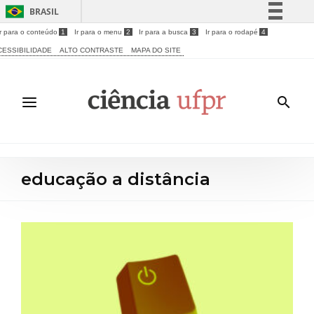
BRASIL
Ir para o conteúdo
1
Ir para o menu
2
Ir para a busca
3
Ir para o rodapé
4
Simplifique!
CESSIBILIDADE
ALTO CONTRASTE
MAPA DO SITE
Comunica BR
Participe
Acesso à informação
Legislação
Canais
educação a distância