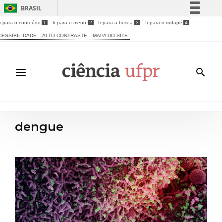
BRASIL
Ir para o conteúdo
1
Ir para o menu
2
Ir para a busca
3
Ir para o rodapé
4
Simplifique!
CESSIBILIDADE
ALTO CONTRASTE
MAPA DO SITE
Comunica BR
Participe
Acesso à informação
Legislação
Canais
dengue