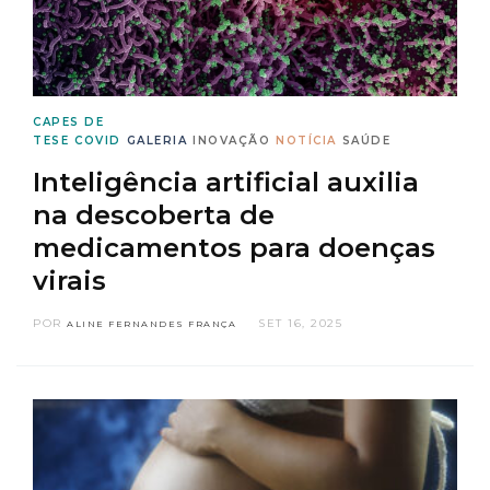
CAPES DE
TESE
COVID
GALERIA
INOVAÇÃO
NOTÍCIA
SAÚDE
Inteligência artificial auxilia
na descoberta de
medicamentos para doenças
virais
POR
SET 16, 2025
ALINE FERNANDES FRANÇA