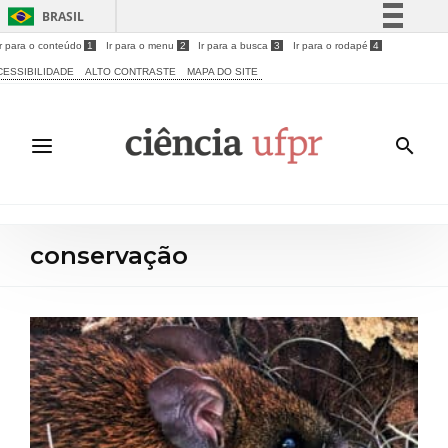
BRASIL
Ir para o conteúdo
1
Ir para o menu
2
Ir para a busca
3
Ir para o rodapé
4
Simplifique!
CESSIBILIDADE
ALTO CONTRASTE
MAPA DO SITE
Comunica BR
Participe
Acesso à informação
Legislação
Canais
conservação