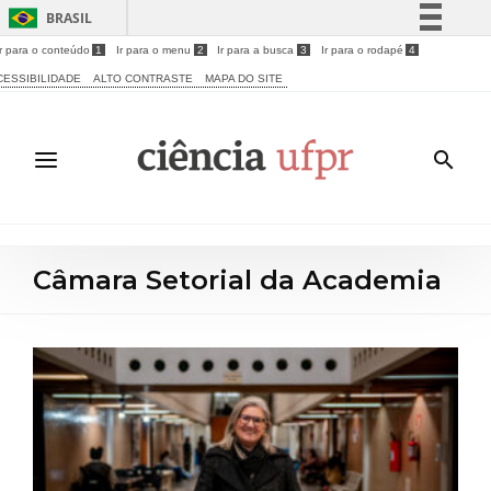
BRASIL
Ir para o conteúdo
1
Ir para o menu
2
Ir para a busca
3
Ir para o rodapé
4
Simplifique!
CESSIBILIDADE
ALTO CONTRASTE
MAPA DO SITE
Comunica BR
Participe
Acesso à informação
Legislação
Canais
Câmara Setorial da Academia