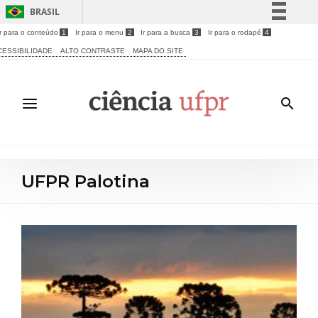
BRASIL
Ir para o conteúdo
1
Ir para o menu
2
Ir para a busca
3
Ir para o rodapé
4
Simplifique!
CESSIBILIDADE
ALTO CONTRASTE
MAPA DO SITE
Comunica BR
Participe
Acesso à informação
Legislação
Canais
UFPR Palotina