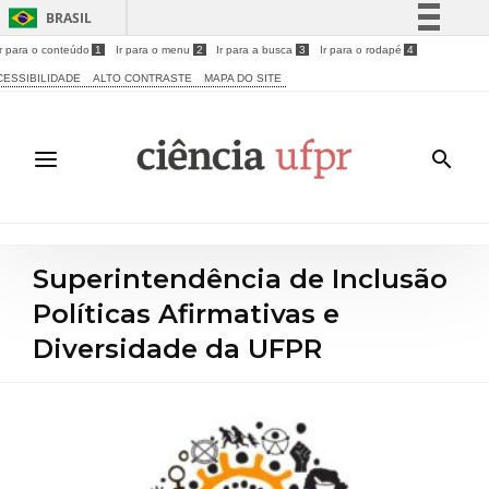
BRASIL
Ir para o conteúdo
1
Ir para o menu
2
Ir para a busca
3
Ir para o rodapé
4
Simplifique!
CESSIBILIDADE
ALTO CONTRASTE
MAPA DO SITE
Comunica BR
Participe
Acesso à informação
Legislação
Canais
Superintendência de Inclusão
Políticas Afirmativas e
Diversidade da UFPR