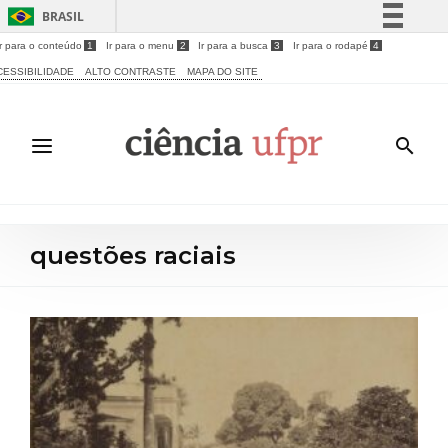
BRASIL
Ir para o conteúdo
1
Ir para o menu
2
Ir para a busca
3
Ir para o rodapé
4
Simplifique!
CESSIBILIDADE
ALTO CONTRASTE
MAPA DO SITE
Comunica BR
Participe
Acesso à informação
Legislação
Canais
questões raciais