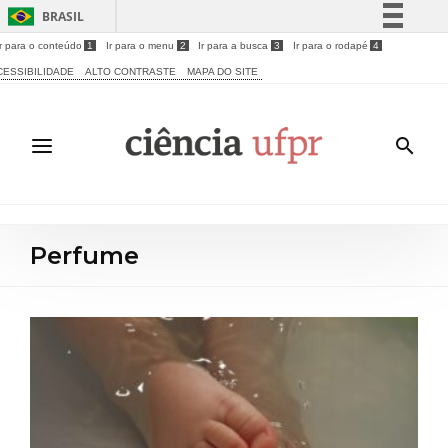
BRASIL
Ir para o conteúdo
1
Ir para o menu
2
Ir para a busca
3
Ir para o rodapé
4
Simplifique!
CESSIBILIDADE
ALTO CONTRASTE
MAPA DO SITE
Comunica BR
Participe
Acesso à informação
Legislação
Canais
Perfume