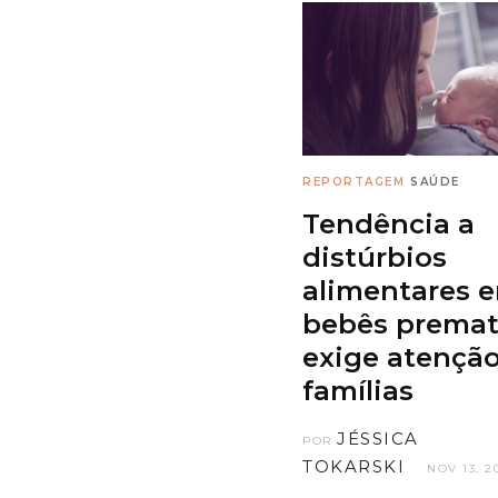
REPORTAGEM
SAÚDE
Tendência a
distúrbios
alimentares 
bebês premat
exige atençã
famílias
JÉSSICA
POR
TOKARSKI
NOV 13, 2