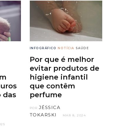
INFOGRÁFICO
NOTÍCIA
SAÚDE
Por que é melhor
evitar produtos de
em
higiene infantil
uros
que contêm
o das
perfume
JÉSSICA
POR
TOKARSKI
MAR 8, 2024
025