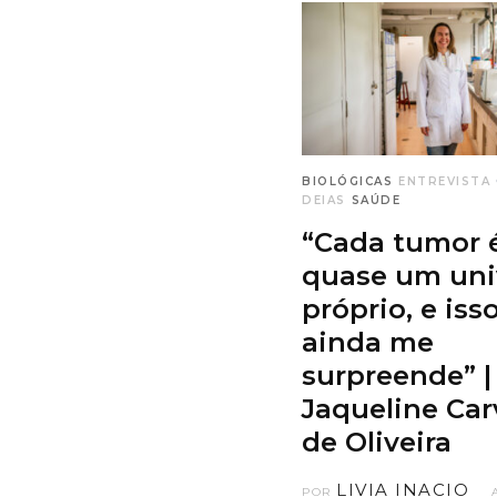
BIOLÓGICAS
ENTREVISTA
DEIAS
SAÚDE
“Cada tumor 
quase um uni
próprio, e iss
ainda me
surpreende” |
Jaqueline Car
de Oliveira
LIVIA INACIO
POR