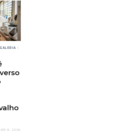
GALERIA
I
é
verso
o
valho
ABR 8, 2026