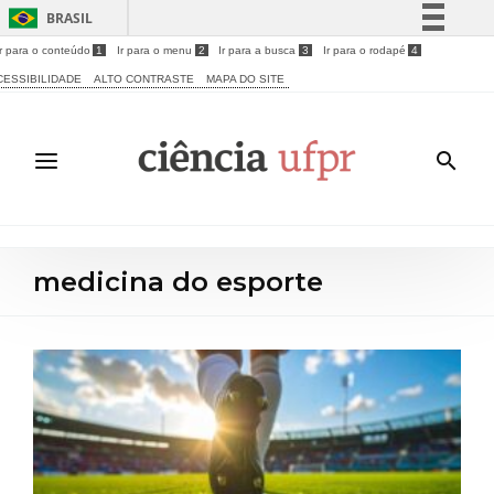
BRASIL
Ir para o conteúdo
1
Ir para o menu
2
Ir para a busca
3
Ir para o rodapé
4
Simplifique!
CESSIBILIDADE
ALTO CONTRASTE
MAPA DO SITE
Comunica BR
Participe
Acesso à informação
Legislação
Canais
medicina do esporte