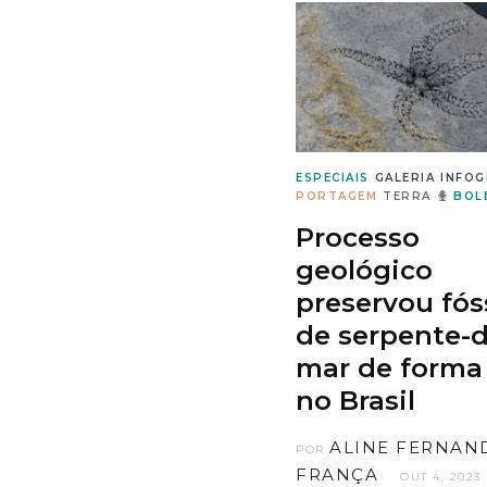
ESPECIAIS
GALERIA
INFOG
PORTAGEM
TERRA
BOLE
Processo
geológico
preservou fós
de serpente-d
mar de forma 
no Brasil
ALINE FERNAN
POR
FRANÇA
OUT 4, 2023