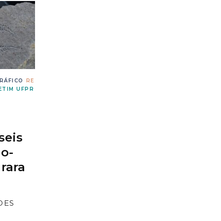
RÁFICO
RE
TIM UFPR
seis
o-
rara
DES