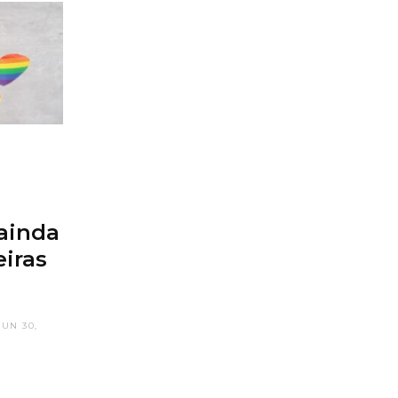
ainda
eiras
JUN 30,