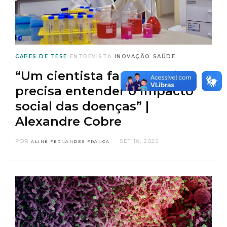
CAPES DE TESE
ENTREVISTA
INOVAÇÃO
SAÚDE
“Um cientista farmacêutico
precisa entender o impacto
social das doenças” |
Alexandre Cobre
POR
SET 18, 2025
ALINE FERNANDES FRANÇA