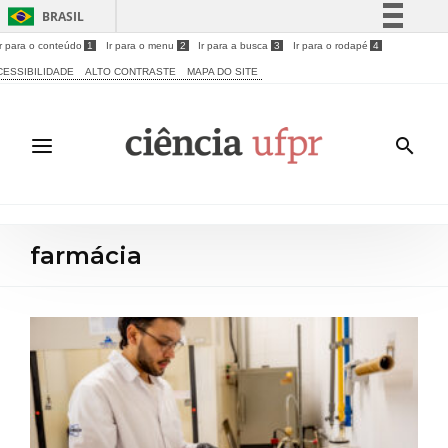
BRASIL
Ir para o conteúdo
1
Ir para o menu
2
Ir para a busca
3
Ir para o rodapé
4
Simplifique!
CESSIBILIDADE
ALTO CONTRASTE
MAPA DO SITE
Comunica BR
Participe
Acesso à informação
Legislação
Canais
farmácia