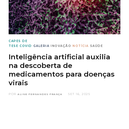
CAPES DE
TESE
COVID
GALERIA
INOVAÇÃO
NOTÍCIA
SAÚDE
Inteligência artificial auxilia
na descoberta de
medicamentos para doenças
virais
POR
SET 16, 2025
ALINE FERNANDES FRANÇA